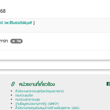
568
์ รพ.สิรินธร2568.pdf
]
dmin
798
หน่วยงานที่เกี่ยวข้อง
สำนักงานสาธารณสุขจังหวัดอุบลราชธานี
กรมควบคุมโรค
กระทรวงสาธารณสุข
ฐานข้อมูลหน่วยงานภาครัฐ (GINFO²)
สำนักงานกองทุนสนับสนุนการสร้างเสริมสุขภาพ (สสส.)