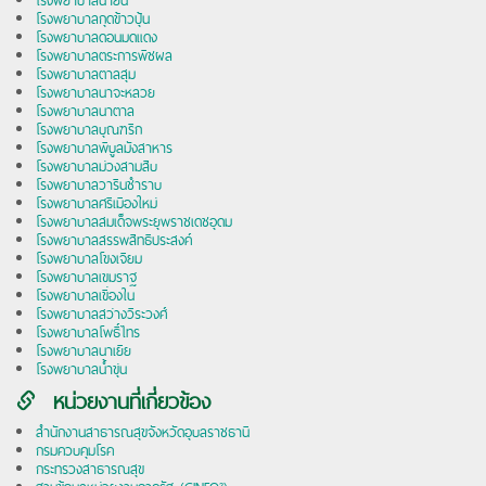
โรงพยาบาลน้ำยืน
โรงพยาบาลกุดข้าวปุ้น
โรงพยาบาลดอนมดแดง
โรงพยาบาลตระการพืชผล
โรงพยาบาลตาลสุม
โรงพยาบาลนาจะหลวย
โรงพยาบาลนาตาล
โรงพยาบาลบุณฑริก
โรงพยาบาลพิบูลมังสาหาร
โรงพยาบาลม่วงสามสิบ
โรงพยาบาลวารินชำราบ
โรงพยาบาลศรีเมืองใหม่
โรงพยาบาลสมเด็จพระยุพราชเดชอุดม
โรงพยาบาลสรรพสิทธิประสงค์
โรงพยาบาลโขงเจียม
โรงพยาบาลเขมราฐ
โรงพยาบาลเขื่องใน
โรงพยาบาลสว่างวีระวงศ์
โรงพยาบาลโพธิ์ไทร
โรงพยาบาลนาเยีย
โรงพยาบาลน้ำขุ่น
หน่วยงานที่เกี่ยวข้อง
สำนักงานสาธารณสุขจังหวัดอุบลราชธานี
กรมควบคุมโรค
กระทรวงสาธารณสุข